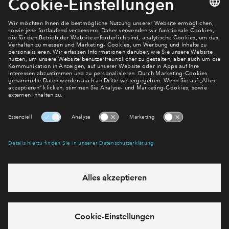
Newsletter Anmeldung
Verpassen Sie zu diesem Wohnprojekt keine Neuigkeiten
mehr! Wir halten Sie auf dem Laufenden – mit unserem
regelmäßig erscheinenden Newsletter informieren wir Sie
über den Stand dieses und weiterer Neubauprojekte.
E-Mail-Adresse
Abonnieren
Möchten Sie wissen, was wir mit Ihren Daten machen? Klicken Sie hier
für unsere
Datenschutzerklärung
.
Sie haben eine Frage? Dann rufen Sie uns gerne an (
+49 69
50603738)
oder hinterlassen Sie eine Nachricht über das
Formular: