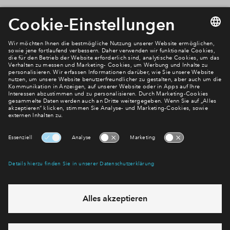
Newsletter Anmeldung
Verpassen Sie zu diesem Wohnprojekt keine Neuigkeiten
mehr! Wir halten Sie auf dem Laufenden – mit unserem
regelmäßig erscheinenden Newsletter informieren wir Sie
über den Stand dieses und weiterer Neubauprojekte.
E-Mail-Adresse
Abonnieren
Möchten Sie wissen, was wir mit Ihren Daten machen? Klicken Sie hier
für unsere
Datenschutzerklärung
.
Sie haben eine Frage? Dann rufen Sie uns gerne an (
+49 69
50603738)
oder hinterlassen Sie eine Nachricht über das