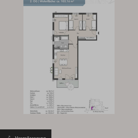
Mehr Informationen
Akzeptieren
Powered by
Usercentrics Consent Management
Platform
Vergrösserung