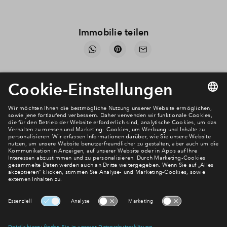
Immobilie teilen
Downloads
Verkaufsbroschüre
BPD München_Expose_the view_Bad Aibling
Verkaufsbroschüre
BPD Bad Aibling Expose Haus Haus 1+8