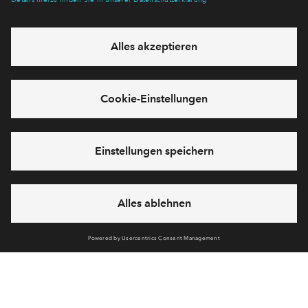
Alternatives Angebot
0
#001
Frei
4-Zimmer-Wohnung #001
€ 565.500