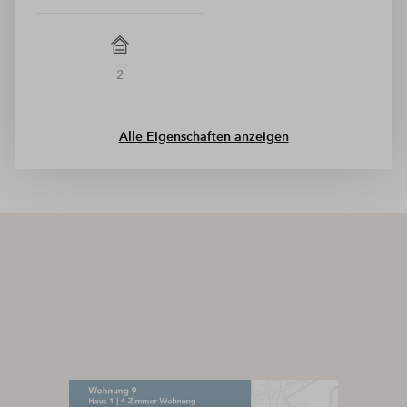
2
Alle Eigenschaften anzeigen
Wir benötigen Ihre Zustimmung, um
den Mapbox-Service zu laden!
Wir verwenden Mapbox, um Inhalte
einzubetten. Dieser Service kann Daten zu
Ihren Aktivitäten sammeln. Bitte lesen Sie die
Details durch und stimmen Sie der Nutzung
des Service zu, um diese Inhalte anzuzeigen.